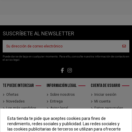
SUSCRÍBETE AL NEWSLETTER
Puede darse de baja en cualquier momento. Para ello, consulte nuestra información de contacto en
el aviso legal.
TE PUEDE INTERESAR
INFORMACIÓN LEGAL
CUENTA DE USUARIO
Ofertas
Sobre nosotros
Iniciar sesión
Novedades
Entrega
Mi cuenta
Los más vendidos
Aviso legal
Datos personales
Brands
Términos y
Historial de pedidos
Esta tienda te pide que aceptes cookies para fines de
condiciones de uso
Direcciones
rendimiento, redes sociales y publicidad. Las redes sociales y
Pago seguro
Seguimiento de
las cookies publicitarias de terceros se utilizan para ofrecerte