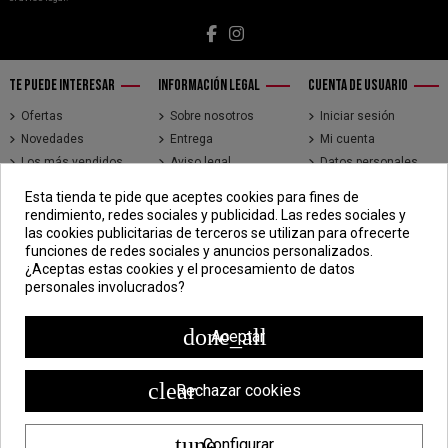
TE PUEDE INTERESAR
INFORMACIÓN LEGAL
CUENTA DE USUARIO
Ofertas
Sobre nosotros
Iniciar sesión
Novedades
Entrega
Mi cuenta
Los más vendidos
Aviso legal
Datos personales
Brands
Términos y
Historial de pedidos
Esta tienda te pide que aceptes cookies para fines de
condiciones de uso
Direcciones
rendimiento, redes sociales y publicidad. Las redes sociales y
Pago seguro
Seguimiento de
las cookies publicitarias de terceros se utilizan para ofrecerte
pedidos de clientes
funciones de redes sociales y anuncios personalizados.
invitados
¿Aceptas estas cookies y el procesamiento de datos
personales involucrados?
CONTÁCTENOS
CDV - Componentes Diesel Vidal
done_all
Aceptar
Jr. 3 de Febrero 1390, Lima 15018
998 304 695 | 988 338 835
clear
Rechazar cookies
ventas@componentesdieselvidal.com
tune
Configurar