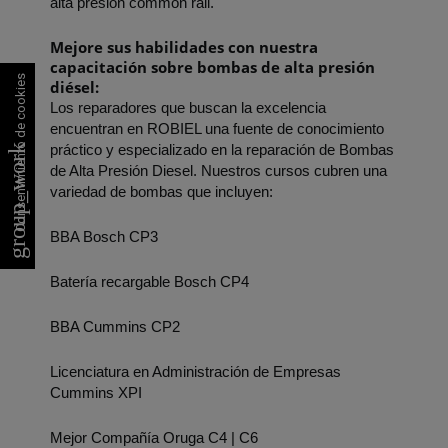
alta presión common rail.
Mejore sus habilidades con nuestra 
capacitación sobre bombas de alta presión 
Consentimiento de cookies
diésel:
Los reparadores que buscan la excelencia 
encuentran en ROBIEL una fuente de conocimiento 
práctico y especializado en la reparación de Bombas 
group_work
de Alta Presión Diesel. Nuestros cursos cubren una 
variedad de bombas que incluyen:
BBA Bosch CP3
Batería recargable Bosch CP4
BBA Cummins CP2
Licenciatura en Administración de Empresas 
Cummins XPI
Mejor Compañía Oruga C4 | C6