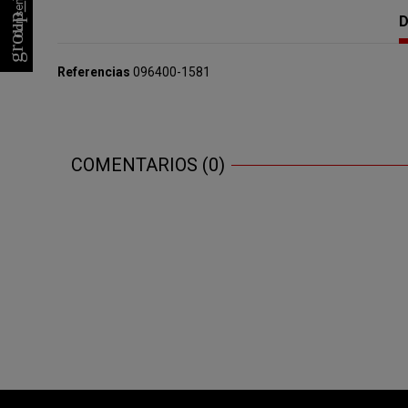
group_work
D
Referencias
096400-1581
COMENTARIOS (0)