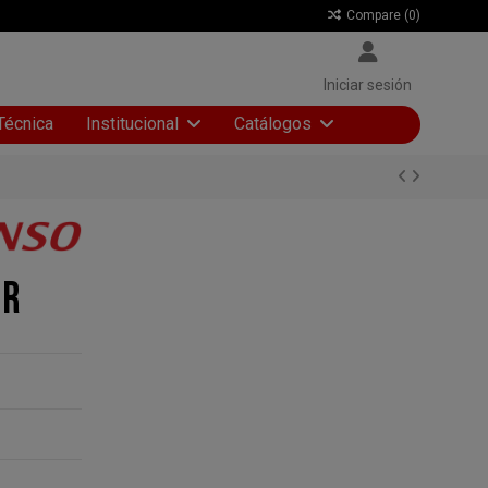
Compare (
0
)
Iniciar sesión
Técnica
Institucional
Catálogos
 R